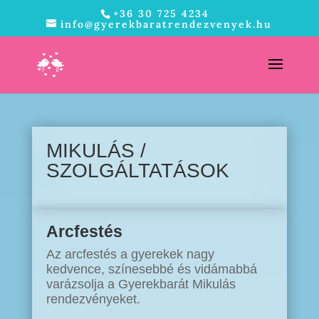
+36 30 725 4234
info@gyerekbaratrendezvenyek.hu
MIKULÁS /
SZOLGÁLTATÁSOK
Arcfestés
Az arcfestés a gyerekek nagy
kedvence, színesebbé és vidámabbá
varázsolja a Gyerekbarát Mikulás
rendezvényeket.