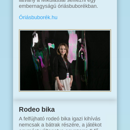
embernagyságú óriásbuborékban.
Óriásbuborék.hu
Rodeo bika
A felfújható rodeó bika igazi kihívás
nemcsak a bátrak részére, a játékot