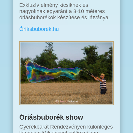
Exkluzív élmény kicsiknek és
nagyoknak egyaránt a 8-10 méteres
óriásbuborékok készítése és látványa.
Óriásbuborék.hu
Óriásbuborék show
Gyerekbarát Rendezvényen különleges
látvány a Mikulással selfiezni egy