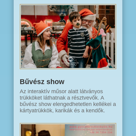
Bűvész show
Az interaktív műsor alatt látványos
trükköket láthatnak a résztvevők. A
bűvész show elengedhetetlen kellékei a
kártyatrükkök, karikák és a kendők.