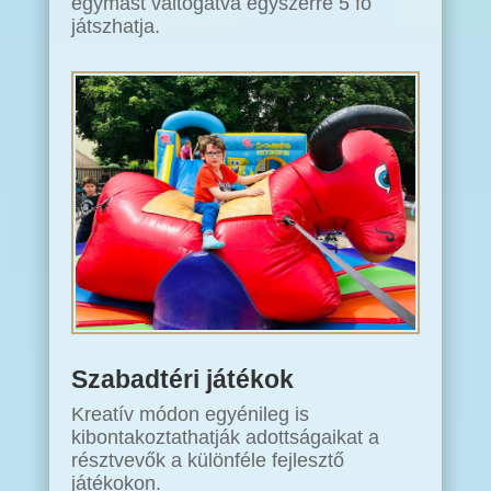
egymást váltogatva egyszerre 5 fő
játszhatja.
Szabadtéri játékok
Kreatív módon egyénileg is
kibontakoztathatják adottságaikat a
résztvevők a különféle fejlesztő
játékokon.