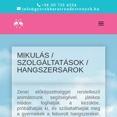
+36 30 725 4234
info@gyerekbaratrendezvenyek.hu
MIKULÁS /
SZOLGÁLTATÁSOK /
HANGSZERSAROK
Zenei előképzettséggel rendelkező
animátorunk segítségével, játékos
módon foghatják a kezükbe,
próbálhatják ki, és szólaltathatják meg
a gyermekek a felsorolt hangszereket.