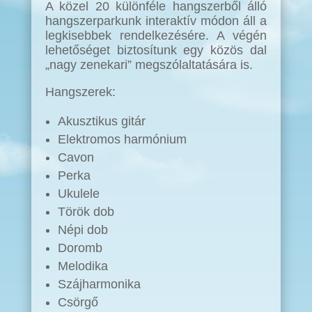
A közel 20 különféle hangszerből álló
hangszerparkunk interaktív módon áll a
legkisebbek rendelkezésére. A végén
lehetőséget biztosítunk egy közös dal
„nagy zenekari” megszólaltatására is.
Hangszerek:
Akusztikus gitár
Elektromos harmónium
Cavon
Perka
Ukulele
Török dob
Népi dob
Doromb
Melodika
Szájharmonika
Csörgő