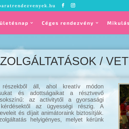
baratrendezvenyek.hu
ületésnap
Céges rendezvény
Mikulá
SZOLGÁLTATÁSOK / VE
 részekből áll, ahol kreatív módon
dásukat és adottságaikat a résztvevő
okszínű: az activitytől a gyorsasági
i kérdésektől az ügyességi részig. A
veleit és díjait animátoraink biztosítják.
olgáltatás helyigényes, melyet kérünk