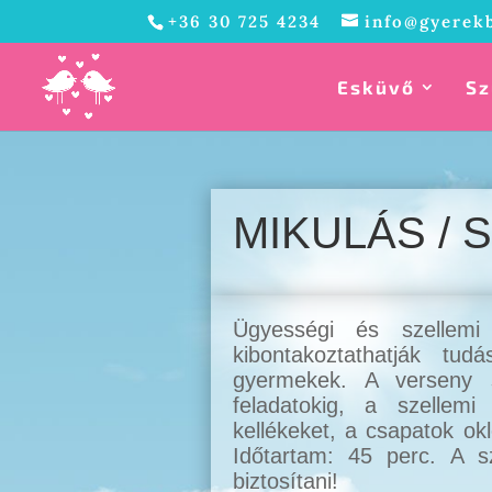
+36 30 725 4234
info@gyerek
Esküvő
Sz
MIKULÁS / 
Ügyességi és szellemi
kibontakoztathatják tu
gyermekek. A verseny s
feladatokig, a szellem
kellékeket, a csapatok okle
Időtartam: 45 perc. A sz
biztosítani!