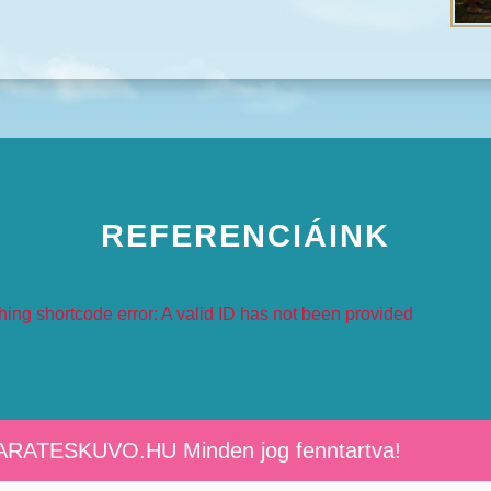
REFERENCIÁINK
hing shortcode error: A valid ID has not been provided
ARATESKUVO.HU Minden jog fenntartva!