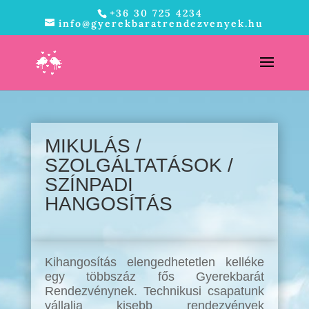
+36 30 725 4234
info@gyerekbaratrendezvenyek.hu
MIKULÁS /
SZOLGÁLTATÁSOK /
SZÍNPADI
HANGOSÍTÁS
Kihangosítás elengedhetetlen kelléke
egy többszáz fős Gyerekbarát
Rendezvénynek. Technikusi csapatunk
vállalja kisebb rendezvények