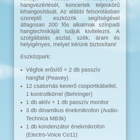
hangvezérlését, koncertek teljeskörű
kihangosítását. Az alábbi felsorolásban
szereplő eszközök segítségével
átlagosan 200 fős alkalmak színpadi
hangtechnikáját tudjuk kivitelezni. A
szolgáltatás asztal, szék, áram és
helyigényes, melyet kérünk biztosítani!
Eszközpark:
Végfok erősítő + 2 db passzív
hangfal (Peavey)
12 csatornás keverő csoportkábellel,
1 kontrollkörrel (Behringer)
1 db aktív + 1 db passzív monitor
3 db dinamikus énekmikrofon (Audio-
Technica MB3k)
1 db kondenzátor énekmikrofon
(Electro-Voice Co11)