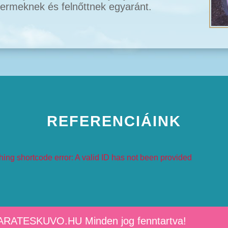
ermeknek és felnőttnek egyaránt.
REFERENCIÁINK
hing shortcode error: A valid ID has not been provided
ARATESKUVO.HU Minden jog fenntartva!