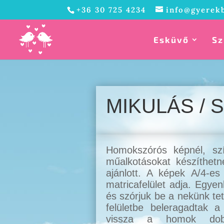
+36 30 725 4234
info@gyerek
Esküvő
Sz
MIKULÁS /
Homokszórós képnél, szí
műalkotásokat készíthet
ajánlott. A képek A/4-es
matricafelület adja. Egyen
és szórjuk be a nekünk te
felületbe beleragadtak 
vissza a homok dobo