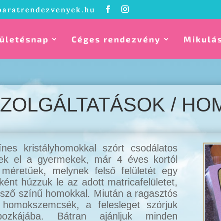
baratrendezvenyek.hu
ületésnap
Céges rendezvény
Mikulá
 SZOLGÁLTATÁSOK / H
nes kristályhomokkal szórt csodálatos
nek el a gyermekek, már 4 éves kortól
 méretűek, melynek felső felületét egy
ként húzzuk le az adott matricafelületet,
tsző színű homokkal. Miután a ragasztós
a homokszemcsék, a felesleget szórjuk
zkájába. Bátran ajánljuk minden