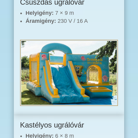
Csúszdás ugrálóvár
Helyigény:
7 × 9 m
Áramigény:
230 V / 16 A
Kastélyos ugrálóvár
Helyigény:
6 × 8 m