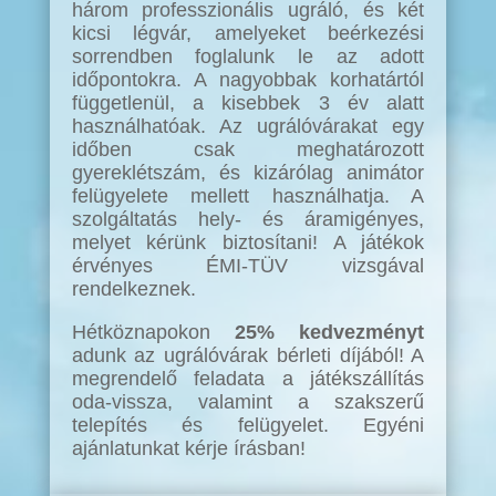
három professzionális ugráló, és két
kicsi légvár, amelyeket beérkezési
sorrendben foglalunk le az adott
időpontokra. A nagyobbak korhatártól
függetlenül, a kisebbek 3 év alatt
használhatóak. Az ugrálóvárakat egy
időben csak meghatározott
gyereklétszám, és kizárólag animátor
felügyelete mellett használhatja. A
szolgáltatás hely- és áramigényes,
melyet kérünk biztosítani! A játékok
érvényes ÉMI-TÜV vizsgával
rendelkeznek.
Hétköznapokon
25% kedvezményt
adunk az ugrálóvárak bérleti díjából! A
megrendelő feladata a játékszállítás
oda-vissza, valamint a szakszerű
telepítés és felügyelet. Egyéni
ajánlatunkat kérje írásban!