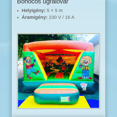
Bohócos ugrálóvár
Helyigény:
5 × 5 m
Áramigény:
230 V / 16 A