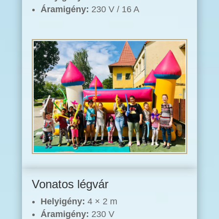
Áramigény:
230 V / 16 A
Vonatos légvár
Helyigény:
4 × 2 m
Áramigény:
230 V