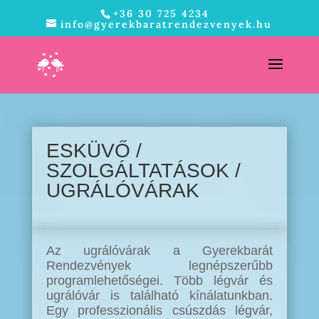
+36 30 725 4234
info@gyerekbaratrendezvenyek.hu
ESKÜVŐ /
SZOLGÁLTATÁSOK /
UGRÁLÓVÁRAK
Az ugrálóvárak a Gyerekbarát
Rendezvények legnépszerűbb
programlehetőségei. Több légvár és
ugrálóvár is található kínálatunkban.
Egy professzionális csúszdás légvár,