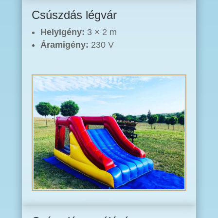
Csúszdás légvár
Helyigény:
3 × 2 m
Áramigény:
230 V