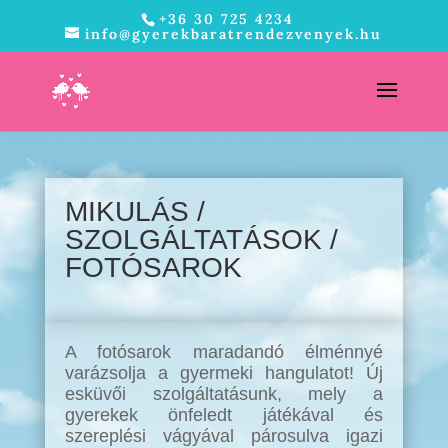
+36 30 725 4234
info@gyerekbaratrendezvenyek.hu
MIKULÁS /
SZOLGÁLTATÁSOK /
FOTÓSAROK
A fotósarok maradandó élménnyé
varázsolja a gyermeki hangulatot! Új
esküvői szolgáltatásunk, mely a
gyerekek önfeledt játékával és
szereplési vágyával párosulva igazi