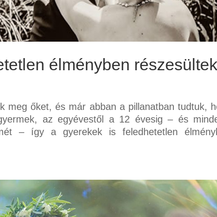
etetlen élményben részesülte
tuk meg őket, és már abban a pillanatban tudtuk, 
 gyermek, az egyévestől a 12 évesig – és mind
ömét – így a gyerekek is feledhetetlen élmény