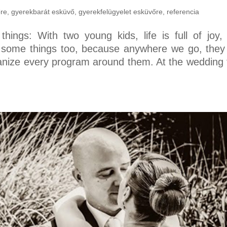
őre
,
gyerekbarát esküvő
,
gyerekfelügyelet esküvőre
,
referencia
ings: With two young kids, life is full of joy,
some things too, because anywhere we go, they 
ganize every program around them. At the wedding 