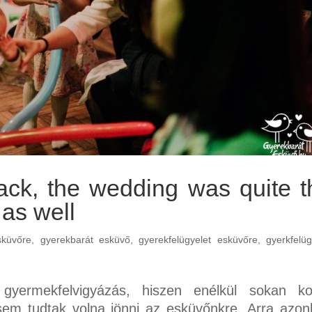
ck, the wedding was quite t
 as well
sküvőre
,
gyerekbarát esküvő
,
gyerekfelügyelet esküvőre
,
gyerkfelüg
gyermekfelvigyázás, hiszen enélkül sokan ko
sem tudtak volna jönni az esküvőnkre. Arra azo