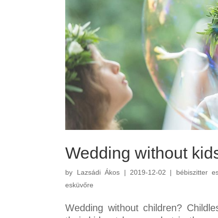
Wedding without kid
by
Lazsádi Ákos
|
2019-12-02
|
bébiszitter e
esküvőre
Wedding without children? Childle