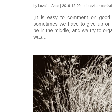
by
Lazsádi Ákos
|
2019-12-09
|
bébiszitter esküv
„It is easy to comment on good th
sometimes we have to give up on 
be in the middle, and we try to or
was...