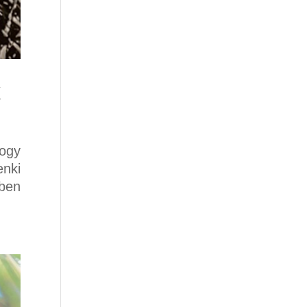
k
hogy
enki
ben