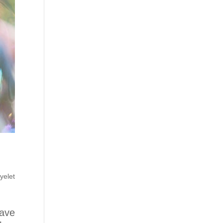
yelet
eave