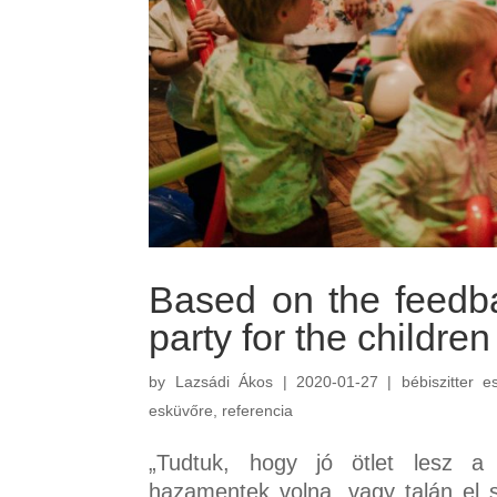
Based on the feedba
party for the children
by
Lazsádi Ákos
|
2020-01-27
|
bébiszitter e
esküvőre
,
referencia
„Tudtuk, hogy jó ötlet lesz a 
hazamentek volna, vagy talán el 