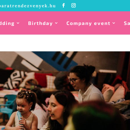
baratrendezvenyek.hu
dding
Birthday
Company event
S