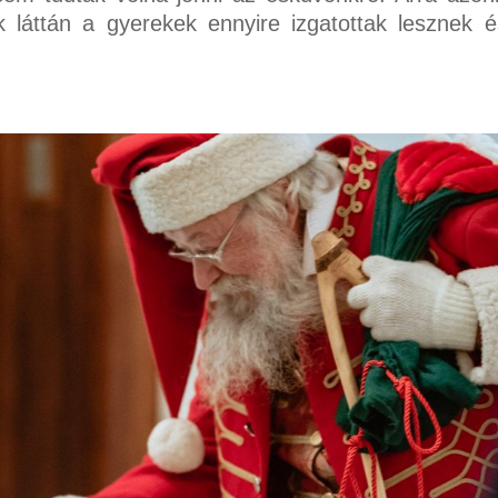
 láttán a gyerekek ennyire izgatottak lesznek 