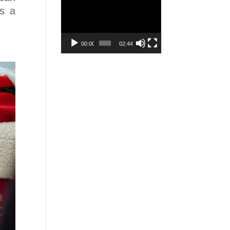
Video
és a
Player
00:00
02:44