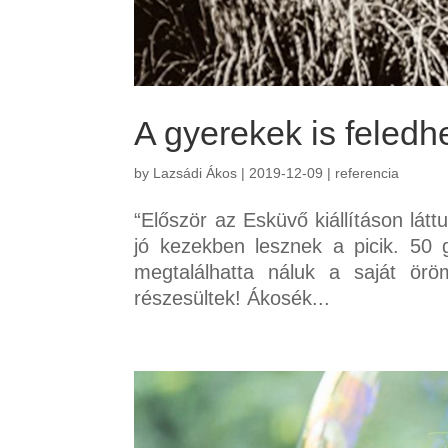
A gyerekek is feledh
by
Lazsádi Ákos
|
2019-12-09
|
referencia
“Először az Esküvő kiállításon lát
jó kezekben lesznek a picik. 50
megtalálhatta náluk a saját ör
részesültek! Ákosék...