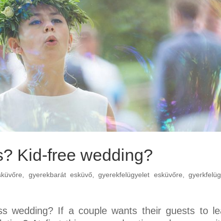
s? Kid-free wedding?
sküvőre
,
gyerekbarát esküvő
,
gyerekfelügyelet esküvőre
,
gyerkfelüg
ss wedding? If a couple wants their guests to l