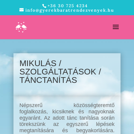
+36 30 725 4234
info@gyerekbaratrendezvenyek.hu
MIKULÁS /
SZOLGÁLTATÁSOK /
TÁNCTANÍTÁS
Népszerű közösségteremtő
foglalkozás, kicsiknek és nagyoknak
egyaránt. Az adott tánc tanítása során
törekszünk az egyszerű lépések
megtanítására és begyakorlására.