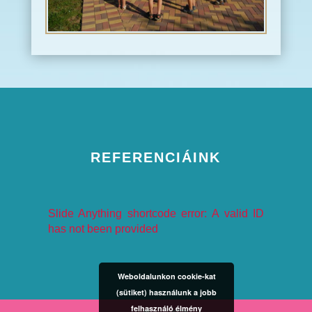
REFERENCIÁINK
Slide Anything shortcode error: A valid ID
has not been provided
Weboldalunkon cookie-kat
(sütiket) használunk a jobb
felhasználó élmény