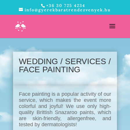
+36 30 725 4234
info@gyerekbaratrendezvenyek.hu
WEDDING /
SERVICES
/
FACE PAINTING
Face painting is a popular activity of our
service, which makes the event more
colorful and joyful! We use only high-
quality Brittish Snazaroo paints, which
are skin-friendly, allergenfree, and
tested by dermatologists!