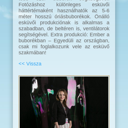
Fotózáshoz különleges esküvői
háttértémaként használhatók az 5-6
méter hosszú óriásbuborékok. Önálló
esküvői produkciónak is alkalmas a
szabadban, de beltéren is, ventilátorok
segítségével. Extra produkció: Ember a
buborékban – Egyedüli az országban,
csak mi foglalkozunk vele az esküvő
szakmában!
<< Vissza