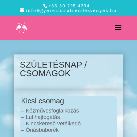
+36 30 725 4234
info@gyerekbaratrendezvenyek.hu
SZÜLETÉSNAP /
CSOMAGOK
Kicsi csomag
– Kézművesfoglalkozás
– Lufihajtogatás
– Kincskereső vetélkedő
– Óriásbuborék