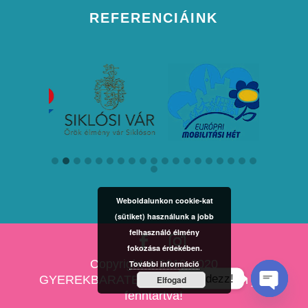
REFERENCIÁINK
Weboldalunkon cookie-kat
(sütiket) használunk a jobb
felhasználó élmény
fokozása érdekében.
Copyright © 2010-2020
További információ
Kérdezz!
GYEREKBARATESKUVO.HU Minden jog
Elfogad
fenntartva!
Open cha