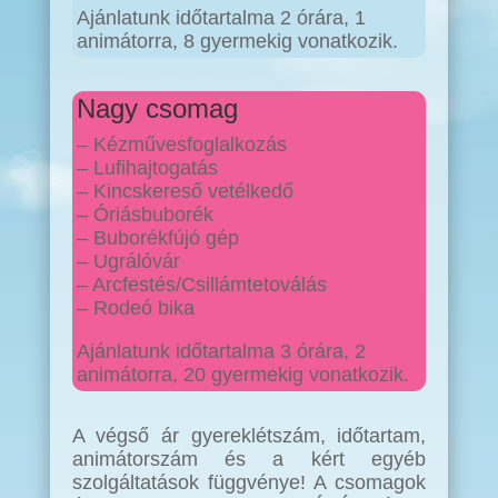
Ajánlatunk időtartalma 2 órára, 1
animátorra, 8 gyermekig vonatkozik.
Nagy csomag
– Kézművesfoglalkozás
– Lufihajtogatás
– Kincskereső vetélkedő
– Óriásbuborék
– Buborékfújó gép
– Ugrálóvár
– Arcfestés/Csillámtetoválás
– Rodeó bika
Ajánlatunk időtartalma 3 órára, 2
animátorra, 20 gyermekig vonatkozik.
A végső ár gyereklétszám, időtartam,
animátorszám és a kért egyéb
szolgáltatások függvénye! A csomagok