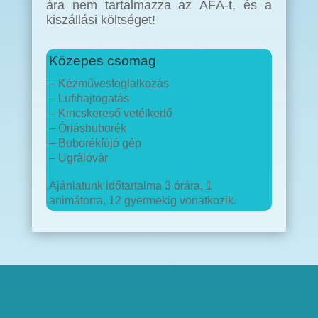
ára nem tartalmazza az ÁFÁ-t, és a
kiszállási költséget!
Közepes csomag
– Kézművesfoglalkozás
– Lufihajtogatás
– Kincskereső vetélkedő
– Óriásbuborék
– Buborékfújó gép
– Ugrálóvár
Ajánlatunk időtartalma 3 órára, 1
animátorra, 12 gyermekig vonatkozik.