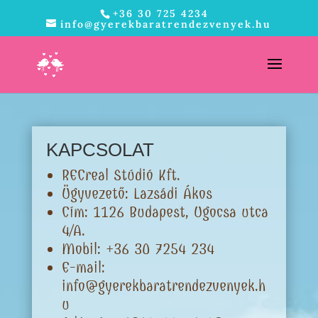
+36 30 725 4234
info@gyerekbaratrendezvenyek.hu
KAPCSOLAT
RECreal Stúdió Kft.
Ügyvezető: Lazsádi Ákos
Cím: 1126 Budapest, Ugocsa utca
4/A.
Mobil: +36 30 7254 234
E-mail:
info@gyerekbaratrendezvenyek.h
u