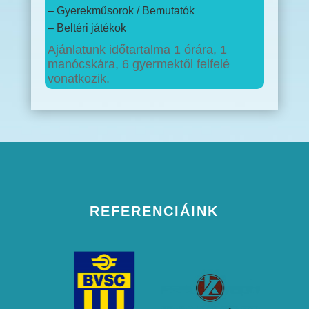
– Gyerekműsorok / Bemutatók
– Beltéri játékok
Ajánlatunk időtartalma 1 órára, 1
manócskára, 6 gyermektől felfelé
vonatkozik.
REFERENCIÁINK