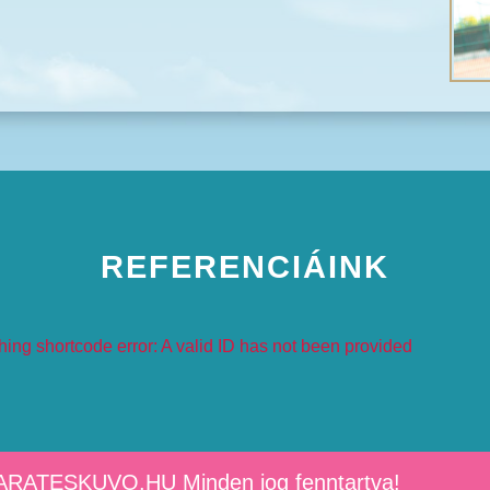
REFERENCIÁINK
hing shortcode error: A valid ID has not been provided
ARATESKUVO.HU Minden jog fenntartva!