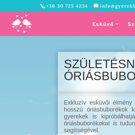
+36 30 725 4234
info@gyerek
Esküvő
Sz
SZÜLETÉSNA
ÓRIÁSBUBO
Exkluzív esküvői élmény
hosszú óriásbuborékok k
gyerekek is kipróbálhat
óriásbuborékokat is tudu
segítségével.