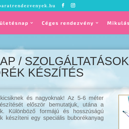
baratrendezvenyek.hu
ületésnap
Céges rendezvény
Mikulá
P / SZOLGÁLTATÁSOK 
RÉK KÉSZÍTÉS
 kicsiknek és nagyoknak! Az 5-6 méter
észítését először bemutatjuk, utána a
ják. Különböző formájú és hosszúságú
nk készíteni egy speciális buborékanyag