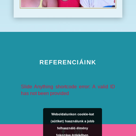
REFERENCIÁINK
Slide Anything shortcode error: A valid ID
has not been provided
Weboldalunkon cookie-kat
(sütiket) használunk a jobb
felhasználó élmény
fokozása érdekében.