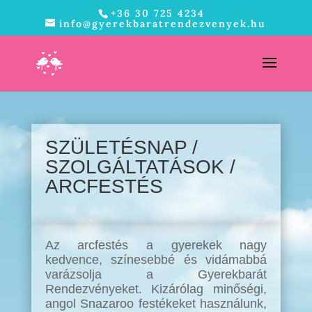
+36 30 725 4234
info@gyerekbaratrendezvenyek.hu
SZÜLETÉSNAP /
SZOLGÁLTATÁSOK /
ARCFESTÉS
Az arcfestés a gyerekek nagy
kedvence, színesebbé és vidámabbá
varázsolja a Gyerekbarát
Rendezvényeket. Kizárólag minőségi,
angol Snazaroo festékeket használunk,