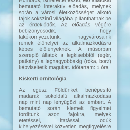
Humoros, ismeretterjesztő, élő állatokat
bemutató interaktív előadás, melynek
során a városi életközösséget alkotó
fajok sokszínű világába pillanthatnak be
az érdeklődők. Az előadás végére
bebizonyosodik, hogy
lakókörnyezetünk, nagyvárosaink
remek élőhelyei az alkalmazkodásra
képes élőlényeknek. A műsorban
szereplő állatok a legkisebbtől (egér,
patkány) a legnagyobbakig (róka, borz)
képviseltetik magukat. Időtartam: 1 óra
Kiskerti ornitológia
Az egész Földünket benépesítő
madarak sokoldalú alkalmazkodása
nap mint nap lenyűgözi az embert. A
bemutató során kiemelt figyelmet
fordítunk azon fajokra, melyek
etetéssel, itatással, odúk
kihelyezésével közvetlen megfigyelésre