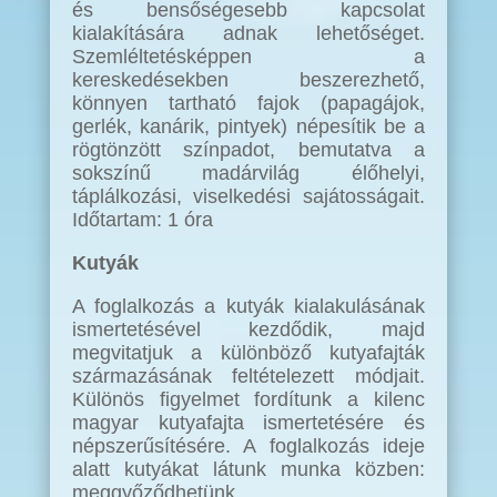
és bensőségesebb kapcsolat
kialakítására adnak lehetőséget.
Szemléltetésképpen a
kereskedésekben beszerezhető,
könnyen tartható fajok (papagájok,
gerlék, kanárik, pintyek) népesítik be a
rögtönzött színpadot, bemutatva a
sokszínű madárvilág élőhelyi,
táplálkozási, viselkedési sajátosságait.
Időtartam: 1 óra
Kutyák
A foglalkozás a kutyák kialakulásának
ismertetésével kezdődik, majd
megvitatjuk a különböző kutyafajták
származásának feltételezett módjait.
Különös figyelmet fordítunk a kilenc
magyar kutyafajta ismertetésére és
népszerűsítésére. A foglalkozás ideje
alatt kutyákat látunk munka közben:
meggyőződhetünk