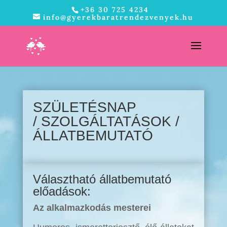
+36 30 725 4234
info@gyerekbaratrendezvenyek.hu
SZÜLETÉSNAP
/
SZOLGÁLTATÁSOK
/
ÁLLATBEMUTATÓ
Választható állatbemutató
előadások:
Az alkalmazkodás mesterei