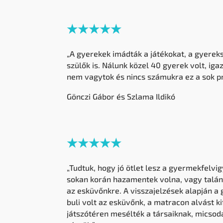
★★★★★
„A gyerekek imádták a játékokat, a gyerek
szülők is. Nálunk közel 40 gyerek volt, iga
nem vagytok és nincs számukra ez a sok p
Gönczi Gábor és Szlama Ildikó
★★★★★
„Tudtuk, hogy jó ötlet lesz a gyermekfelvi
sokan korán hazamentek volna, vagy talán 
az esküvőnkre. A visszajelzések alapján a
buli volt az esküvőnk, a matracon alvást ki
játszótéren mesélték a társaiknak, micso