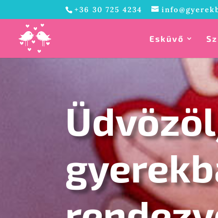
+36 30 725 4234
info@gyerek
Esküvő
Sz
Üdvözöl
gyerekb
rendezv