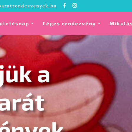
baratrendezvenyek.hu
ületésnap
Céges rendezvény
Mikulá
jük a
arát
ények