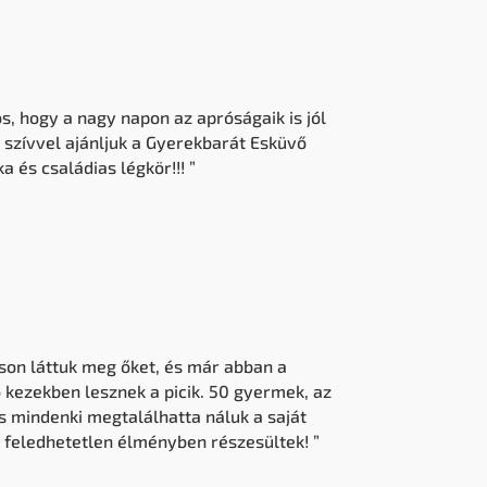
s, hogy a nagy napon az apróságaik is jól
szívvel ajánljuk a Gyerekbarát Esküvő
a és családias légkör!!! ”
áson láttuk meg őket, és már abban a
ó kezekben lesznek a picik. 50 gyermek, az
s mindenki megtalálhatta náluk a saját
s feledhetetlen élményben részesültek! ”