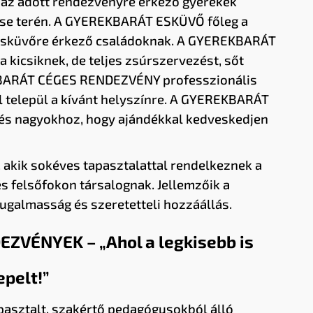
 az adott rendezvényre érkező gyerekek
tése terén. A GYEREKBARÁT ESKÜVŐ főleg a
z esküvőre érkező családoknak. A GYEREKBARÁT
kicsiknek, de teljes zsúrszervezést, sőt
REKBARÁT CÉGES RENDEZVÉNY professzionális
l települ a kívánt helyszínre. A GYEREKBARÁT
 és nagyokhoz, hogy ajándékkal kedveskedjen
akik sokéves tapasztalattal rendelkeznek a
 felsőfokon társalognak. Jellemzőik a
ugalmasság és szeretetteli hozzáállás.
VÉNYEK – „Ahol a legkisebb is
pelt!”
sztalt, szakértő pedagógusokból álló