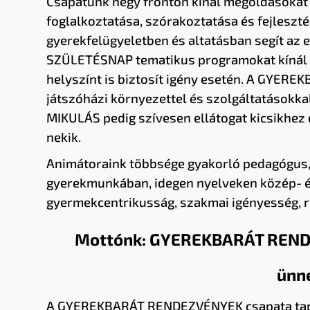
Csapatunk négy fronton kínál megoldásokat
foglalkoztatása, szórakoztatása és fejlesz
gyerekfelügyeletben és altatásban segít a
SZÜLETÉSNAP tematikus programokat kínál a 
helyszínt is biztosít igény esetén. A GYE
játszóházi környezettel és szolgáltatásokka
MIKULÁS pedig szívesen ellátogat kicsikhez
nekik.
Animátoraink többsége gyakorló pedagógus, 
gyerekmunkában, idegen nyelveken közép- és
gyermekcentrikusság, szakmai igényesség, r
Mottónk: GYEREKBARÁT RENDEZ
ünne
A GYEREKBARÁT RENDEZVÉNYEK csapata tapa