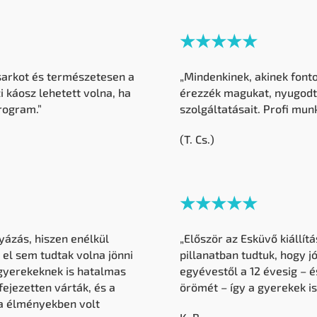
★★★★★
sarkot és természetesen a
„Mindenkinek, akinek fonto
zi káosz lehetett volna, ha
érezzék magukat, nyugodt 
rogram.”
szolgáltatásait. Profi munk
(T. Cs.)
★★★★★
gyázás, hiszen enélkül
„Először az Esküvő kiállít
el sem tudtak volna jönni
pillanatban tudtuk, hogy j
 gyerekeknek is hatalmas
egyévestől a 12 évesig – é
fejezetten várták, és a
örömét – így a gyerekek i
da élményekben volt