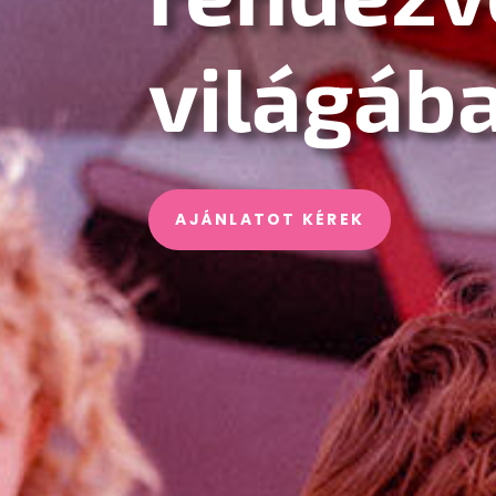
világáb
AJÁNLATOT KÉREK