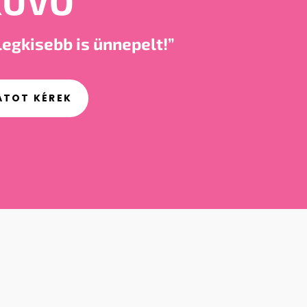
KÜVŐ
legkisebb is ünnepelt!”
ATOT KÉREK