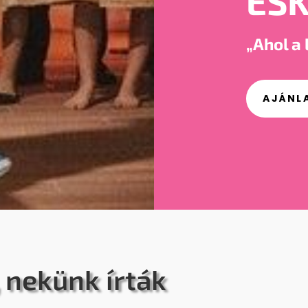
ES
„Ahol a 
AJÁNL
 nekünk írták