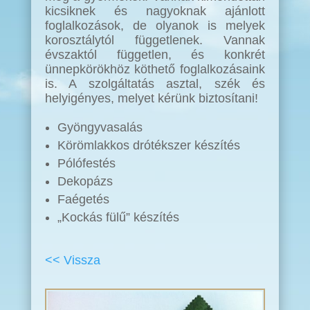
kicsiknek és nagyoknak ajánlott
foglalkozások, de olyanok is melyek
korosztálytól függetlenek. Vannak
évszaktól független, és konkrét
ünnepkörökhöz köthető foglalkozásaink
is. A szolgáltatás asztal, szék és
helyigényes, melyet kérünk biztosítani!
Gyöngyvasalás
Körömlakkos drótékszer készítés
Pólófestés
Dekopázs
Faégetés
„Kockás fülű” készítés
<< Vissza