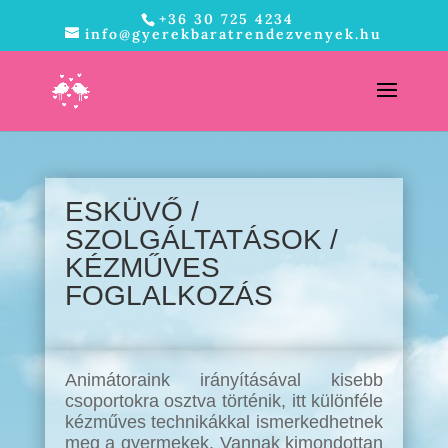
+36 30 725 4234
info@gyerekbaratrendezvenyek.hu
ESKÜVŐ /
SZOLGÁLTATÁSOK /
KÉZMŰVES
FOGLALKOZÁS
Animátoraink irányításával kisebb
csoportokra osztva történik, itt különféle
kézműves technikákkal ismerkedhetnek
meg a gyermekek. Vannak kimondottan