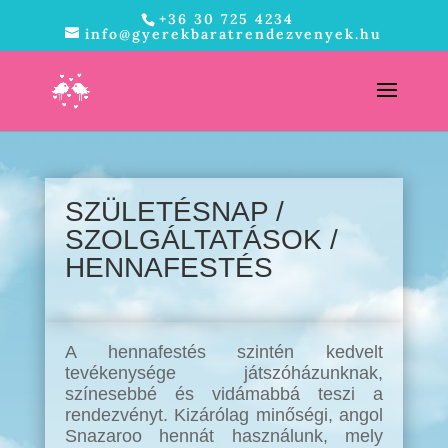
+36 30 725 4234
info@gyerekbaratrendezvenyek.hu
SZÜLETÉSNAP /
SZOLGÁLTATÁSOK /
HENNAFESTÉS
A hennafestés szintén kedvelt
tevékenysége játszóházunknak,
színesebbé és vidámabbá teszi a
rendezvényt. Kizárólag minőségi, angol
Snazaroo hennát használunk, mely