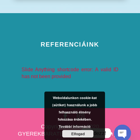
REFERENCIÁINK
Slide Anything shortcode error: A valid ID
has not been provided
Weboldalunkon cookie-kat
(sütiket) használunk a jobb
felhasználó élmény
fokozása érdekében.
Copyright © 2010-2020
További információ
Kérdezz!
GYEREKBARATESKUVO.HU Minden jog
Elfogad