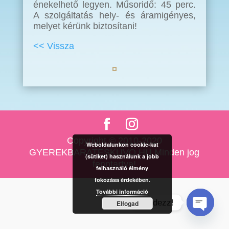
énekelhető legyen. Műsoridő: 45 perc.
A szolgáltatás hely- és áramigényes,
melyet kérünk biztosítani!
<< Vissza
Copyright © 2010-2020
Weboldalunkon cookie-kat
GYEREKBARATESKUVO.HU Minden jog
(sütiket) használunk a jobb
fenntartva!
felhasználó élmény
fokozása érdekében.
További információ
Kérdezz!
Elfogad
Open cha