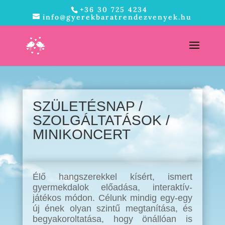
+36 30 725 4234
info@gyerekbaratrendezvenyek.hu
SZÜLETÉSNAP /
SZOLGÁLTATÁSOK /
MINIKONCERT
Élő hangszerekkel kísért, ismert
gyermekdalok előadása, interaktív-
játékos módon. Célunk mindig egy-egy
új ének olyan szintű megtanítása, és
begyakoroltatása, hogy önállóan is