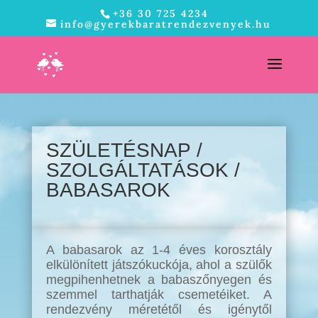
+36 30 725 4234
info@gyerekbaratrendezvenyek.hu
SZÜLETÉSNAP /
SZOLGÁLTATÁSOK /
BABASAROK
A babasarok az 1-4 éves korosztály
elkülönített játszókuckója, ahol a szülők
megpihenhetnek a babaszőnyegen és
szemmel tarthatják csemetéiket. A
rendezvény méretétől és igénytől