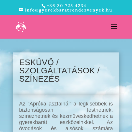
+36 30 725 4234
info@gyerekbaratrendezvenyek.hu
ESKÜVŐ /
SZOLGÁLTATÁSOK /
SZÍNEZÉS
Az “Apróka asztalnál” a legkisebbek is
biztonságosan festhetnek,
színezhetnek és kézműveskedhetnek a
gyerekbarát eszközeinkkel. Az
óvodások és alsósok számára