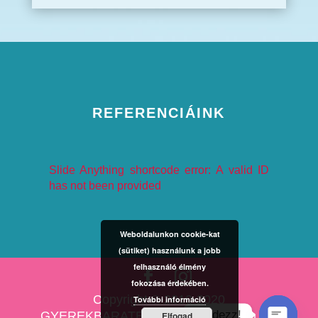
REFERENCIÁINK
Slide Anything shortcode error: A valid ID
has not been provided
Weboldalunkon cookie-kat
(sütiket) használunk a jobb
felhasználó élmény
fokozása érdekében.
Copyright © 2010-2020
További információ
Kérdezz!
GYEREKBARATESKUVO.HU Minden jog
Elfogad