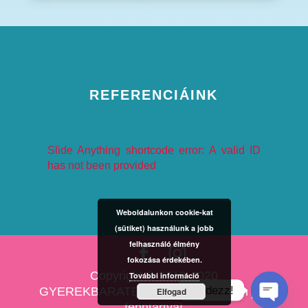
REFERENCIÁINK
Slide Anything shortcode error: A valid ID
has not been provided
Weboldalunkon cookie-kat
(sütiket) használunk a jobb
felhasználó élmény
fokozása érdekében.
Copyright © 2010-2020
További információ
Kérdezz!
GYEREKBARATESKUVO.HU Minden jog
Elfogad
fenntartva!