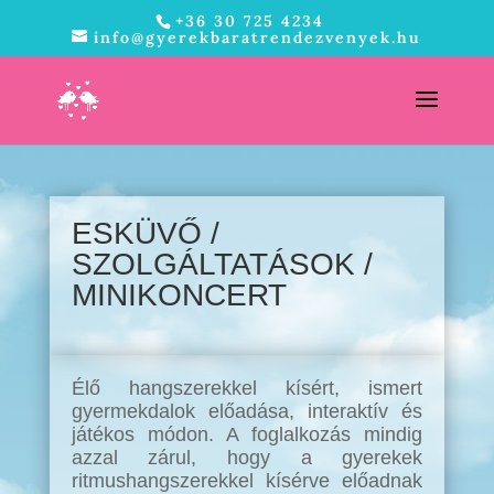
+36 30 725 4234
info@gyerekbaratrendezvenyek.hu
ESKÜVŐ /
SZOLGÁLTATÁSOK /
MINIKONCERT
Élő hangszerekkel kísért, ismert
gyermekdalok előadása, interaktív és
játékos módon. A foglalkozás mindig
azzal zárul, hogy a gyerekek
ritmushangszerekkel kísérve előadnak