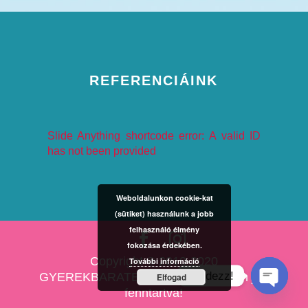
REFERENCIÁINK
Slide Anything shortcode error: A valid ID
has not been provided
Weboldalunkon cookie-kat
(sütiket) használunk a jobb
felhasználó élmény
fokozása érdekében.
Copyright © 2010-2020
További információ
Kérdezz!
GYEREKBARATESKUVO.HU Minden jog
Elfogad
fenntartva!
Open cha