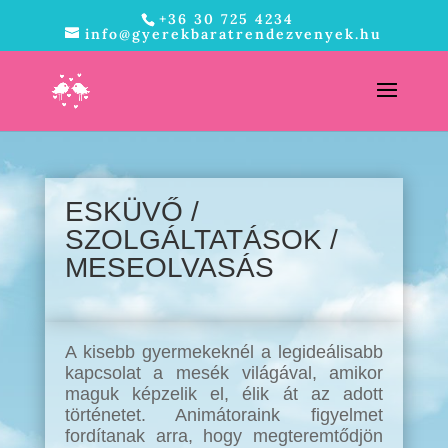
+36 30 725 4234
info@gyerekbaratrendezvenyek.hu
ESKÜVŐ /
SZOLGÁLTATÁSOK /
MESEOLVASÁS
A kisebb gyermekeknél a legideálisabb
kapcsolat a mesék világával, amikor
maguk képzelik el, élik át az adott
történetet. Animátoraink figyelmet
fordítanak arra, hogy megteremtődjön