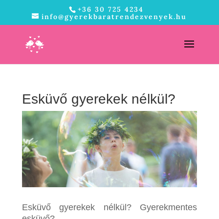
+36 30 725 4234
info@gyerekbaratrendezvenyek.hu
Esküvő gyerekek nélkül?
Esküvő gyerekek nélkül? Gyerekmentes
esküvő?