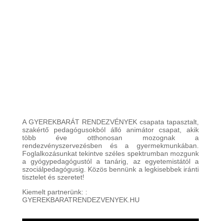
A GYEREKBARÁT RENDEZVÉNYEK csapata tapasztalt,
szakértő pedagógusokból álló animátor csapat, akik
több éve otthonosan mozognak a
rendezvényszervezésben és a gyermekmunkában.
Foglalkozásunkat tekintve széles spektrumban mozgunk
a gyógypedagógustól a tanárig, az egyetemistától a
szociálpedagógusig. Közös bennünk a legkisebbek iránti
tisztelet és szeretet!
Kiemelt partnerünk: :
GYEREKBARATRENDEZVENYEK.HU