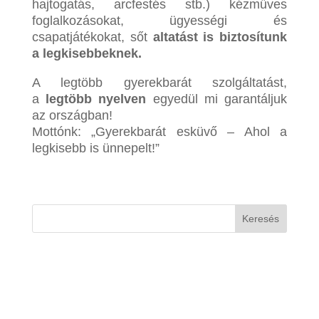
hajtogatás, arcfestés stb.) kézműves
foglalkozásokat, ügyességi és
csapatjátékokat, sőt
altatást is biztosítunk
a legkisebbeknek.
A legtöbb gyerekbarát szolgáltatást,
a
legtöbb nyelven
egyedül mi garantáljuk
az országban!
Mottónk: „Gyerekbarát esküvő – Ahol a
legkisebb is ünnepelt!”