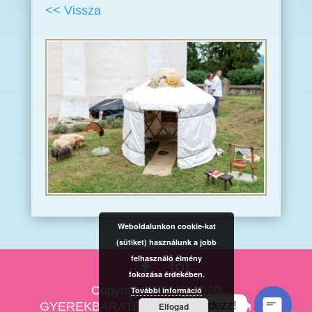
<< Vissza
Weboldalunkon cookie-kat
(sütiket) használunk a jobb
felhasználó élmény
fokozása érdekében.
Copyright © 2010-2020
További információ
Kérdezz!
GYEREKBARATESKUVO.HU Minden jog
Elfogad